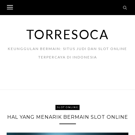
Skip
to
content
TORRESOCA
KEUNGGULAN BERMAIN: SITUS JUDI DAN SLOT ONLINE
TERPERCAYA DI INDONESIA
SLOT ONLINE
HAL YANG MENARIK BERMAIN SLOT ONLINE