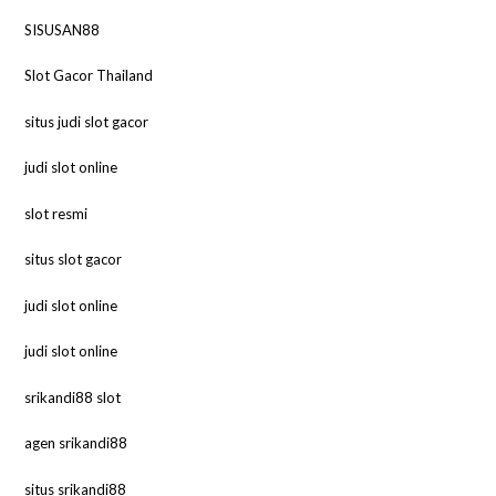
SISUSAN88
Slot Gacor Thailand
situs judi slot gacor
judi slot online
slot resmi
situs slot gacor
judi slot online
judi slot online
srikandi88 slot
agen srikandi88
situs srikandi88