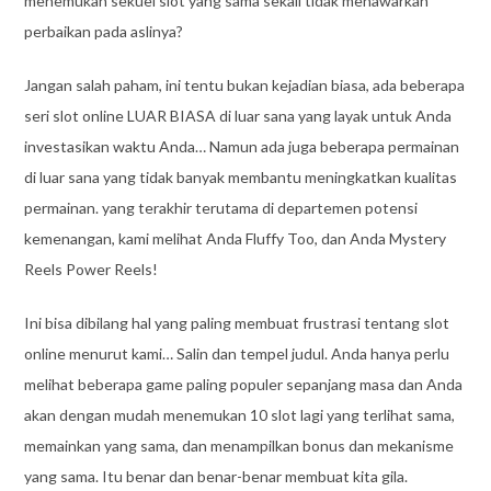
menemukan sekuel slot yang sama sekali tidak menawarkan
perbaikan pada aslinya?
Jangan salah paham, ini tentu bukan kejadian biasa, ada beberapa
seri slot online LUAR BIASA di luar sana yang layak untuk Anda
investasikan waktu Anda… Namun ada juga beberapa permainan
di luar sana yang tidak banyak membantu meningkatkan kualitas
permainan. yang terakhir terutama di departemen potensi
kemenangan, kami melihat Anda Fluffy Too, dan Anda Mystery
Reels Power Reels!
Ini bisa dibilang hal yang paling membuat frustrasi tentang slot
online menurut kami… Salin dan tempel judul. Anda hanya perlu
melihat beberapa game paling populer sepanjang masa dan Anda
akan dengan mudah menemukan 10 slot lagi yang terlihat sama,
memainkan yang sama, dan menampilkan bonus dan mekanisme
yang sama. Itu benar dan benar-benar membuat kita gila.