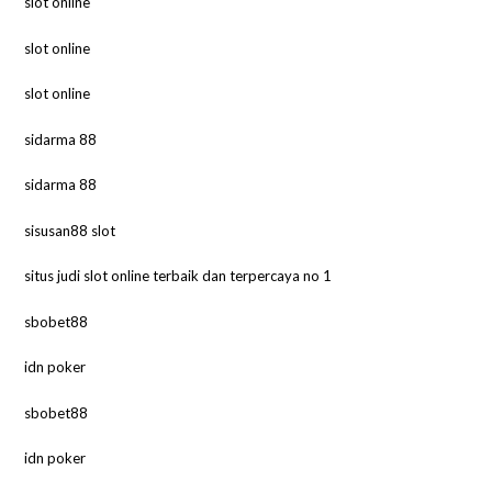
slot online
slot online
slot online
sidarma 88
sidarma 88
sisusan88 slot
situs judi slot online terbaik dan terpercaya no 1
sbobet88
idn poker
sbobet88
idn poker