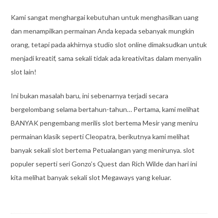
Kami sangat menghargai kebutuhan untuk menghasilkan uang
dan menampilkan permainan Anda kepada sebanyak mungkin
orang, tetapi pada akhirnya studio slot online dimaksudkan untuk
menjadi kreatif, sama sekali tidak ada kreativitas dalam menyalin
slot lain!
Ini bukan masalah baru, ini sebenarnya terjadi secara
bergelombang selama bertahun-tahun… Pertama, kami melihat
BANYAK pengembang merilis slot bertema Mesir yang meniru
permainan klasik seperti Cleopatra, berikutnya kami melihat
banyak sekali slot bertema Petualangan yang menirunya. slot
populer seperti seri Gonzo’s Quest dan Rich Wilde dan hari ini
kita melihat banyak sekali slot Megaways yang keluar.