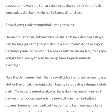
bagus. dermawan. Ini tentu saja merupakan praktik yang tidak
kami sukai, dan kami yakin hal ini harus dihentikan.
Sekuel yang tidak memperbaiki yang terakhir
Dalam industri film, sekuel tidak selalu lebih baik dari film aslinya,
dan hal ini juga sering terjadi di dunia slot online! Anda mungkin
bertanya pada diri sendiri ‘Jika ada kesalahan dalam film, mengapa
adil jika kami menyerukan hal yang sama kepada industri
iGaming?’
Nah, lihatlah seperti ini… Sama sekali tidak sulit bagi pengembang
slot online untuk meningkatkan kualitas slot aslinya dengan lebih
baik… Yang perlu mereka lakukan hanyalah menambahkan lebih
banyak fitur bonus, mekanisme inovatif, dan meningkatkan
potensi kemenangan. Jadi tolong beri tahu kami mengapa kami